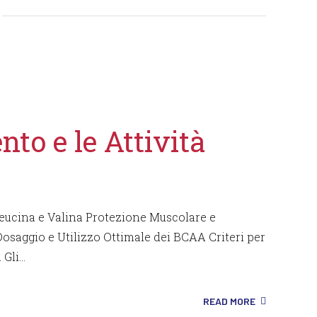
scegliere il conto terzi
to e le Attività
leucina e Valina Protezione Muscolare e
osaggio e Utilizzo Ottimale dei BCAA Criteri per
li...
READ MORE