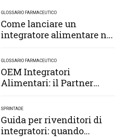
GLOSSARIO FARMACEUTICO
Come lanciare un
integratore alimentare nel
2026: costi, normative e
tempi reali
GLOSSARIO FARMACEUTICO
OEM Integratori
Alimentari: il Partner
Strategico per la Crescita
del Tuo Business
SPRINTADE
Guida per rivenditori di
integratori: quando