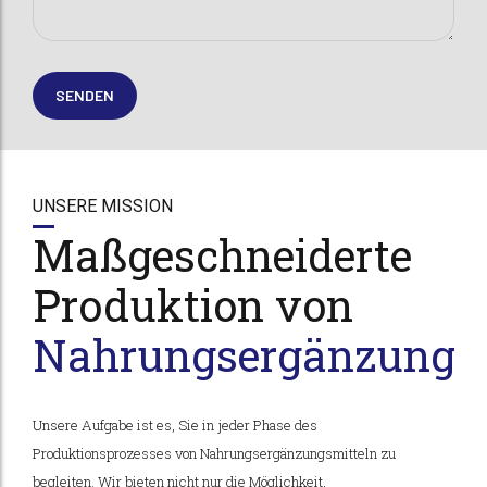
UNSERE MISSION
UNSERE MISSION
Maßgeschneiderte
Maßgeschneiderte
Produktion von
Produktion von
Nahrungsergänzungsm
Nahrungsergänzungsm
Unser Ansatz basiert auf dem Verständnis Ihrer Marktbedürfnisse
Unsere Aufgabe ist es, Sie in jeder Phase des
und der Ermittlung von Wachstumschancen. Durch sorgfältige
Produktionsprozesses von Nahrungsergänzungsmitteln zu
Analyse von Branchentrends und Verbraucherpräferenzen
begleiten. Wir bieten nicht nur die Möglichkeit,