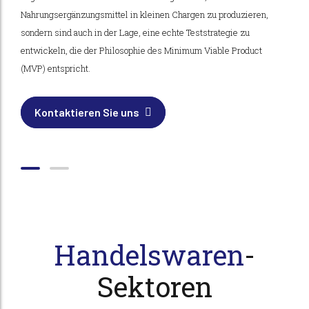
entwickeln wir Produkte, die sich durch Qualität und Innovation
Nahrungsergänzungsmittel in kleinen Chargen zu produzieren,
auszeichnen. Dank unserer Anpassungsfähigkeit und Flexibilität
sondern sind auch in der Lage, eine echte Teststrategie zu
können wir Sie bei der Entwicklung Ihres Unternehmens
entwickeln, die der Philosophie des Minimum Viable Product
unterstützen und maßgeschneiderte und zeitnahe Lösungen
(MVP) entspricht.
anbieten.
Kontaktieren Sie uns
Kontaktieren Sie uns
Handelswaren
-
Sektoren