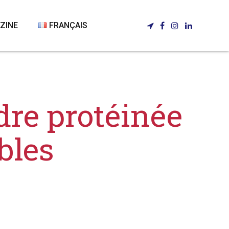
ZINE
FRANÇAIS
ITALIANO
ENGLISH
dre protéinée
DEUTSCH
bles
ESPAÑOL
FRANÇAIS