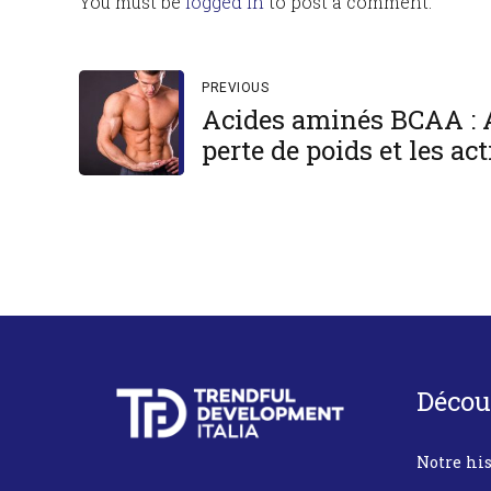
You must be
logged in
to post a comment.
PREVIOUS
Acides aminés BCAA : 
perte de poids et les ac
Décou
Notre his