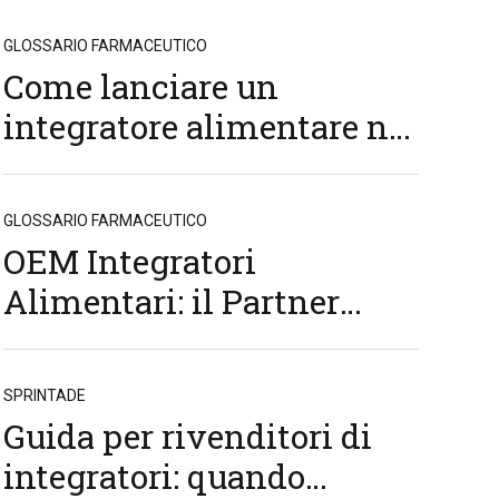
GLOSSARIO FARMACEUTICO
Come lanciare un
integratore alimentare nel
2026: costi, normative e
tempi reali
GLOSSARIO FARMACEUTICO
OEM Integratori
Alimentari: il Partner
Strategico per la Crescita
del Tuo Business
SPRINTADE
Guida per rivenditori di
integratori: quando